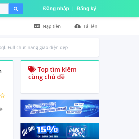
|
Đăng nhập
Đăng ký
Nạp tiền
Tải lên
l. Full chức năng giao diện đẹp
Top tìm kiếm
n
cùng chủ đề