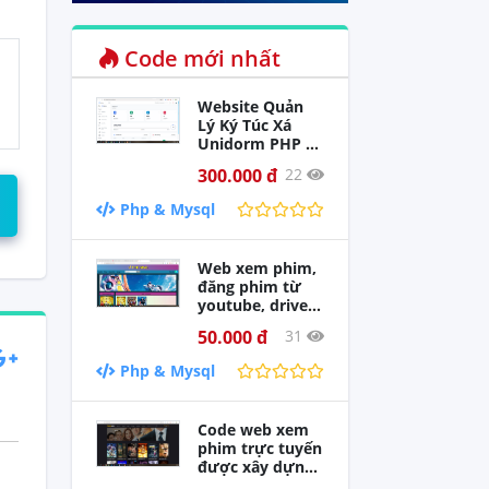
Code mới nhất
Website Quản
Lý Ký Túc Xá
Unidorm PHP +
Database
300.000 đ
22
MySQL Đồ án
loại giỏi
Php & Mysql
Web xem phim,
đăng phim từ
youtube, driver
viết bằng php
50.000 đ
31
Php & Mysql
Code web xem
phim trực tuyến
được xây dựng
với Laravel