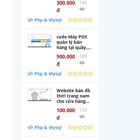
300.000
142
Framework,
Crawl Phim về
đ
tự động, không
Php & Mysql
cần đăng phim
code Máy POS
quản lý bán
hàng tại quầy,
dùng cho cửa
500.000
185
hàng, tạp hóa
PHP MySQL
đ
Php & Mysql
Website bán đồ
thời trang nam
cho cửa hàng
Torano PHP
100.000
159
MySQL có thanh
toán vnpay
đ
Php & Mysql