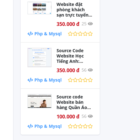
Website đặt
phòng khách
sạn trực tuyến
StayGo ( OTA )
350.000 đ
25
xây dựng bằng
PHP thuần và
Php & Mysql
MySQL, tích hợp
đầy đủ thanh
toán VNPay,
Source Code
MoMo, PayOS,
Website Học
đăng nhập
Tiếng Anh:
Google, quản trị
Chấm Điểm Bài
admin hoàn
350.000 đ
56
Nói AI & Làm
chỉnh. Phù hợp
Bài Trắc Nghiệm
làm đồ án môn
Php & Mysql
Online
học hoặc dự án
thực tế.
Source code
Website bán
hàng Quần Áo
Thời Trang Nam
100.000 đ
56
sử dụng PHP &
Mysql. Full chức
Php & Mysql
năng giao diện
đẹp