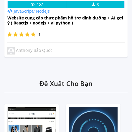
Lưu code
Xem Thực Tế
157
0
JavaScript/ Nodejs
Website cung cấp thực phẩm hỗ trợ dinh dưỡng + AI gợi
ý ( Reactjs + nodejs + ai python )
1
Anthony Bảo Quốc
Đề Xuất Cho Bạn