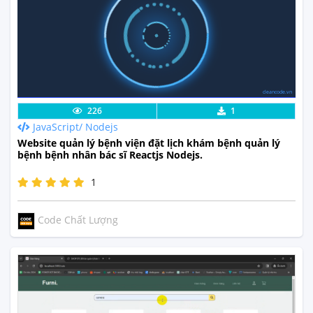
cleancode.vn
Lưu code
Xem Thực Tế
226
1
JavaScript/ Nodejs
Website quản lý bệnh viện đặt lịch khám bệnh quản lý
bệnh bệnh nhân bác sĩ Reactjs Nodejs.
1
Code Chất Lượng