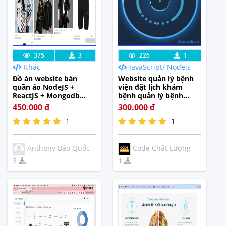
cleancode.vn
Lưu code
Xem Thực
Lưu code
Xem Thực
375
3
226
1
Khác
JavaScript/ Nodejs
Tế
Tế
Đồ án website bán
Website quản lý bệnh
quần áo NodeJS +
viện đặt lịch khám
ReactJS + Mongodb
bệnh quản lý bệnh
Atlas + full báo cáo
bệnh nhân bác sĩ
450.000 đ
300.000 đ
Reactjs Nodejs.
1
1
Anthony Bảo Quốc
Code Chất Lượng
3
1