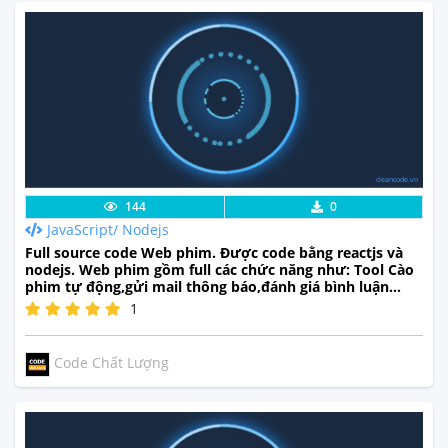
cleancode.vn
Lưu code
Xem Thực Tế
144
0
JavaScript/ Nodejs
Full source code Web phim. Được code bằng reactjs và
nodejs. Web phim gồm full các chức năng như: Tool Cào
phim tự động,gửi mail thông báo,đánh giá bình luận
realtime,thanh toán online,...
1
Code Chất Lượng