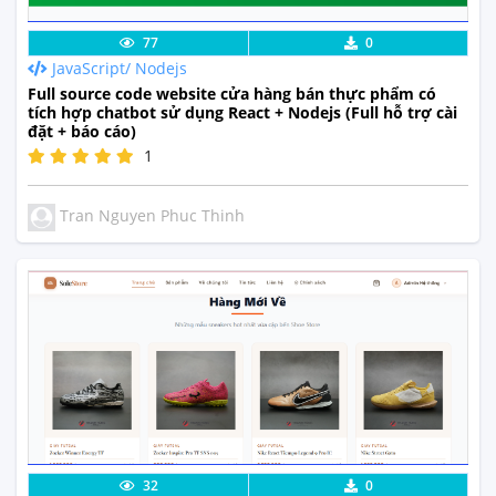
Lưu code
Xem Thực Tế
77
0
JavaScript/ Nodejs
Full source code website cửa hàng bán thực phẩm có
tích hợp chatbot sử dụng React + Nodejs (Full hỗ trợ cài
đặt + báo cáo)
1
Tran Nguyen Phuc Thinh
Lưu code
Xem Thực Tế
32
0