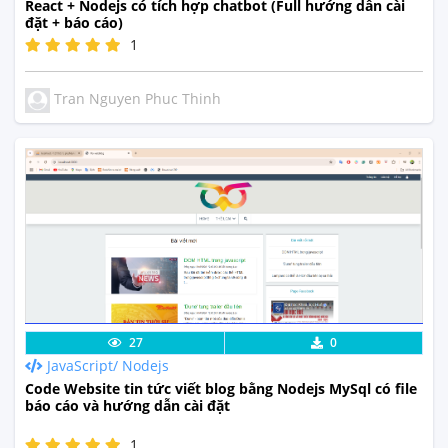
React + Nodejs có tích hợp chatbot (Full hướng dẫn cài
đặt + báo cáo)
1
Tran Nguyen Phuc Thinh
Lưu code
Xem Thực Tế
27
0
JavaScript/ Nodejs
Code Website tin tức viết blog bằng Nodejs MySql có file
báo cáo và hướng dẫn cài đặt
1