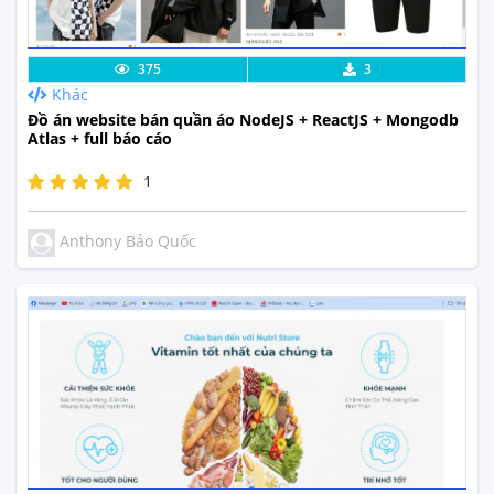
Lưu code
Xem Thực Tế
375
3
Khác
Đồ án website bán quần áo NodeJS + ReactJS + Mongodb
Atlas + full báo cáo
1
Anthony Bảo Quốc