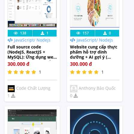
Lưu code
Xem Thực
Lưu code
Xem Thực
138
1
157
0
JavaScript/ Nodejs
JavaScript/ Nodejs
Tế
Tế
Full source code
Website cung cấp thực
(NodeJS, ReactJS +
phẩm hỗ trợ dinh
MySQL): Ứng dụng web
dưỡng + AI gợi ý (
quản lý nhân sự, quản
Reactjs + nodejs + ai
300.000 đ
300.000 đ
lý HĐLĐ, tính lương
python )
1
1
theo luật
Code Chất Lượng
Anthony Bảo Quốc
1
0