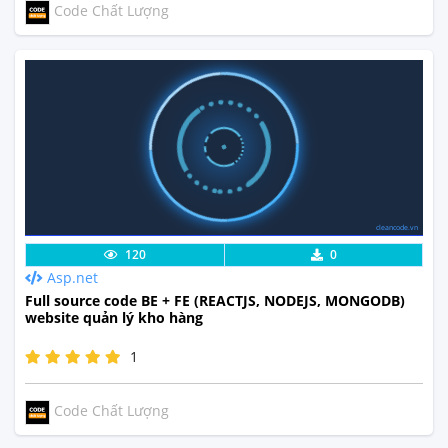
Code Chất Lượng
cleancode.vn
Lưu code
Xem Thực Tế
120
0
Asp.net
Full source code BE + FE (REACTJS, NODEJS, MONGODB)
website quản lý kho hàng
1
Code Chất Lượng