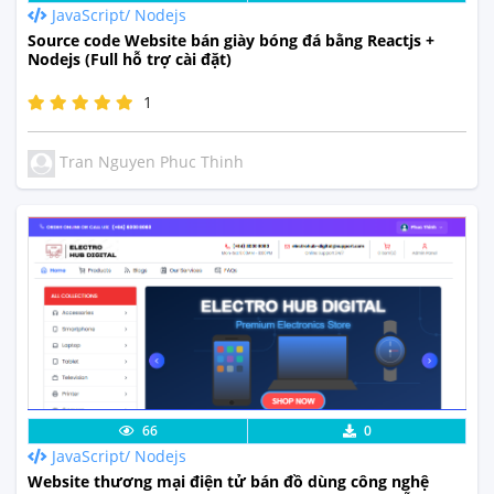
JavaScript/ Nodejs
Source code Website bán giày bóng đá bằng Reactjs +
Nodejs (Full hỗ trợ cài đặt)
1
Tran Nguyen Phuc Thinh
Lưu code
Xem Thực Tế
66
0
JavaScript/ Nodejs
Website thương mại điện tử bán đồ dùng công nghệ