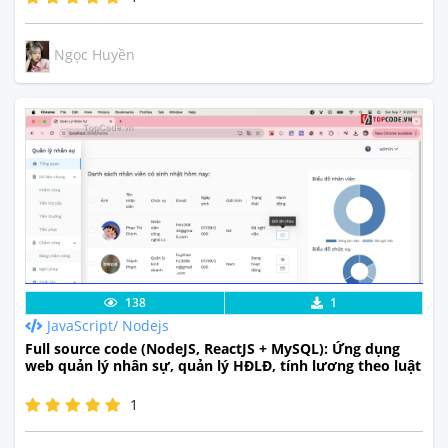
Ngọc Huyền
Lưu code
Xem Thực Tế
138
1
JavaScript/ Nodejs
Full source code (NodeJS, ReactJS + MySQL): Ứng dụng
web quản lý nhân sự, quản lý HĐLĐ, tính lương theo luật
1