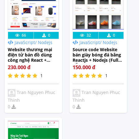
Lưu code
Xem Thực
Lưu code
Xem Thực
66
0
32
0
JavaScript/ Nodejs
JavaScript/ Nodejs
Tế
Tế
Website thương mại
Source code Website
điện tử bán đồ dùng
bán giày bóng đá bằng
công nghệ React +
Reactjs + Nodejs (Full
Nodejs có tích hợp
hỗ trợ cài đặt)
230.000 đ
150.000 đ
chatbot (Full hướng
1
1
dẫn cài đặt + báo cáo)
Tran Nguyen Phuc
Tran Nguyen Phuc
Thinh
Thinh
0
0