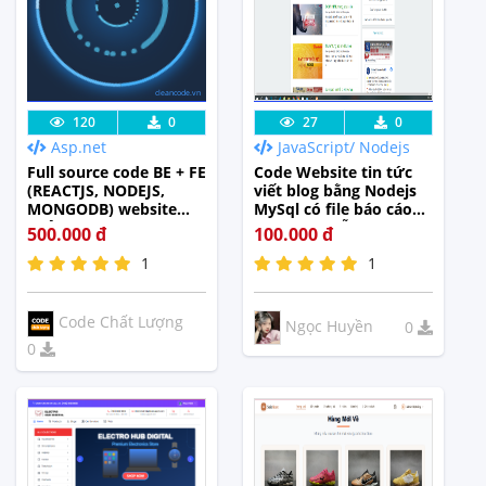
cleancode.vn
Lưu code
Xem Thực
Lưu code
Xem Thực
120
0
27
0
Asp.net
JavaScript/ Nodejs
Tế
Tế
Full source code BE + FE
Code Website tin tức
(REACTJS, NODEJS,
viết blog bằng Nodejs
MONGODB) website
MySql có file báo cáo
quản lý kho hàng
và hướng dẫn cài đặt
500.000 đ
100.000 đ
1
1
Code Chất Lượng
Ngọc Huyền
0
0