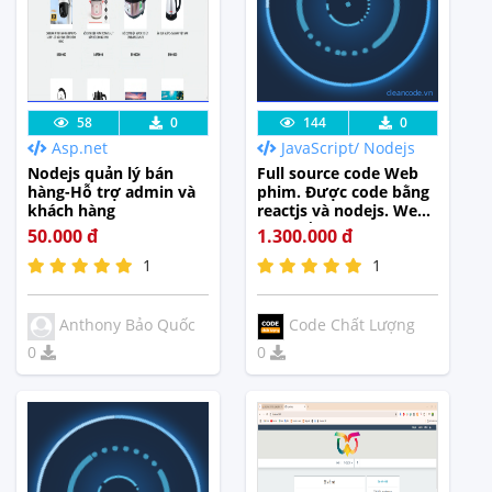
cleancode.vn
Lưu code
Xem Thực
Lưu code
Xem Thực
58
0
144
0
Asp.net
JavaScript/ Nodejs
Tế
Tế
Nodejs quản lý bán
Full source code Web
hàng-Hỗ trợ admin và
phim. Được code bằng
khách hàng
reactjs và nodejs. Web
phim gồm full các chức
50.000 đ
1.300.000 đ
năng như: Tool Cào
1
1
phim tự động,gửi mail
thông báo,đánh giá
bình luận
realtime,thanh toán
Anthony Bảo Quốc
Code Chất Lượng
online,...
0
0