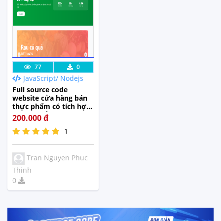
Lưu code
Xem Thực
77
0
JavaScript/ Nodejs
Tế
Full source code
website cửa hàng bán
thực phẩm có tích hợp
chatbot sử dụng React
200.000 đ
+ Nodejs (Full hỗ trợ cài
1
đặt + báo cáo)
Tran Nguyen Phuc
Thinh
0