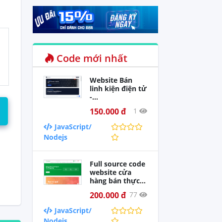
Code mới nhất
Website Bán
linh kiện điện tử
-
TypeScript,CSS3
150.000 đ
1
Tailwind,HTML5,
JSON,React
JavaScript/
Nodejs
Full source code
website cửa
hàng bán thực
phẩm có tích
200.000 đ
77
hợp chatbot sử
dụng React +
JavaScript/
Nodejs (Full hỗ
Nodejs