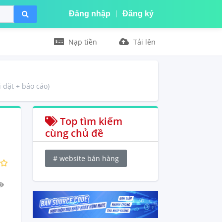
|
Đăng nhập
Đăng ký
Nạp tiền
Tải lên
 đặt + báo cáo)
Top tìm kiếm
cùng chủ đề
#
website bán hàng