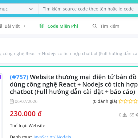
Bài viết
Code Miễn Phí
Tìm kiếm
công nghệ React + Nodejs có tích hợp chatbot (Full hướng dẫn cài
(#757)
Website thương mại điện tử bán đồ
dùng công nghệ React + Nodejs có tích hợp
chatbot (Full hướng dẫn cài đặt + báo cáo)
06/07/2026
(0 đánh giá)
230.000 đ
0
65
Thể loại:
Website
Danh mục:
JavaScript/ Nodejs