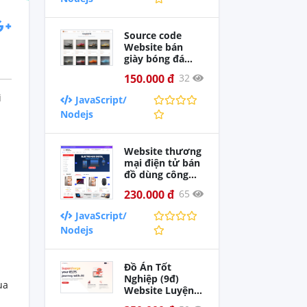
trợ cài đặt + báo
cáo)
Source code
Website bán
giày bóng đá
bằng Reactjs +
150.000 đ
32
Nodejs (Full hỗ
trợ cài đặt)
i
JavaScript/
Nodejs
Website thương
mại điện tử bán
đồ dùng công
nghệ React +
230.000 đ
65
Nodejs có tích
hợp chatbot
JavaScript/
(Full hướng dẫn
Nodejs
cài đặt + báo
cáo)
Đồ Án Tốt
Nghiệp (9đ)
ua
Website Luyện
Thi IELTS Tích