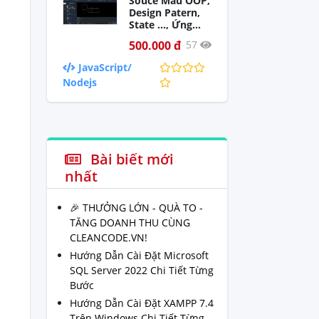
Souce Mẩu OOP,
Design Patern,
State ..., Ứng
dụng web dùng
500.000 đ
57
CanvasAPI - lập
trình web
JavaScript/
(NextJS)
Nodejs
Bài biết mới
nhất
🎉 THƯỞNG LỚN - QUÀ TO -
TĂNG DOANH THU CÙNG
CLEANCODE.VN!
Hướng Dẫn Cài Đặt Microsoft
SQL Server 2022 Chi Tiết Từng
Bước
Hướng Dẫn Cài Đặt XAMPP 7.4
Trên Windows Chi Tiết Từng