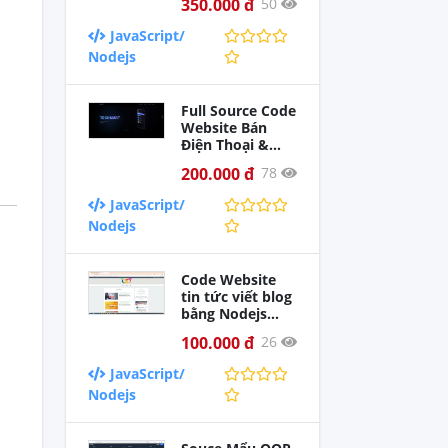
350.000 đ
50
Hợp AI (Next.js,
React,
JavaScript/
TypeScript)
Nodejs
Full Source Code
Website Bán
Điện Thoại &
Phụ Kiện |
200.000 đ
78
React, Node.js,
TypeScript,
JavaScript/
MySQL
Nodejs
Code Website
tin tức viết blog
bằng Nodejs
MySql có file
100.000 đ
26
báo cáo và
hướng dẫn cài
JavaScript/
đặt
Nodejs