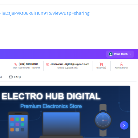
IU-i8DzJ8PVKt06R8iHCn91p/view?usp=sharing