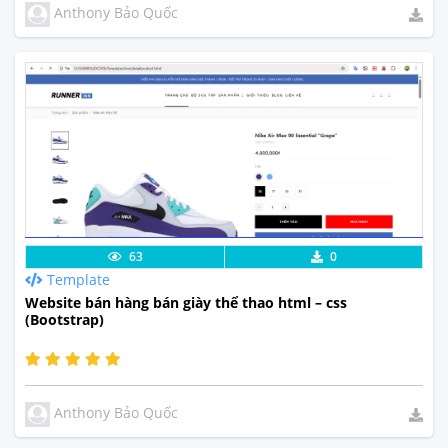
Anthony Bảo Quốc
Lưu code
Xem Thực Tế
63
0
Template
Website bán hàng bán giày thể thao html – css
(Bootstrap)
Anthony Bảo Quốc