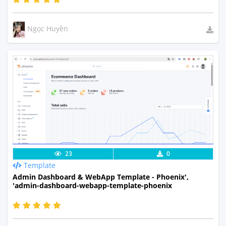
Ngọc Huyền
Lưu code
Xem Thực Tế
23
0
Template
Admin Dashboard & WebApp Template - Phoenix',
'admin-dashboard-webapp-template-phoenix