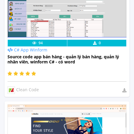
Lưu code
Xem Thực Tế
94
0
C# App Winform
Source code app bán hàng - quản lý bán hàng, quản lý
nhân viên, winform C# - có word
Clean Code