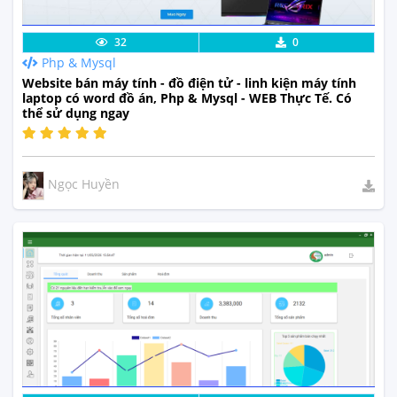
Lưu code
Xem Thực Tế
32
0
Php & Mysql
Website bán máy tính - đồ điện tử - linh kiện máy tính
laptop có word đồ án, Php & Mysql - WEB Thực Tế. Có
thể sử dụng ngay
Ngọc Huyền