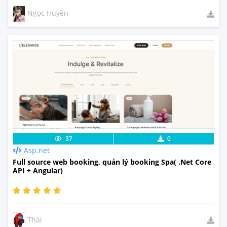
Ngọc Huyền
Lưu code
Xem Thực Tế
37
0
Asp.net
Full source web booking, quản lý booking Spa( .Net Core
API + Angular)
Thái