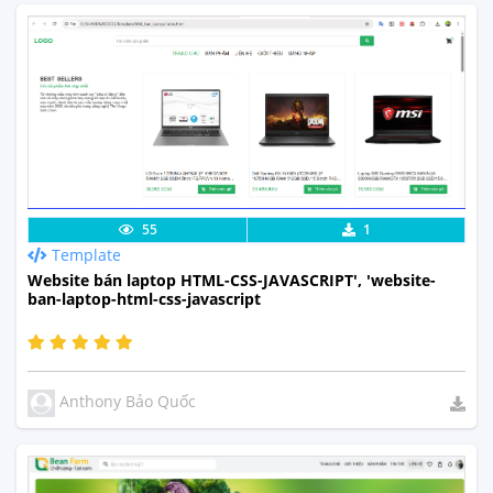
Lưu code
Xem Thực Tế
55
1
Template
Website bán laptop HTML-CSS-JAVASCRIPT', 'website-
ban-laptop-html-css-javascript
Anthony Bảo Quốc