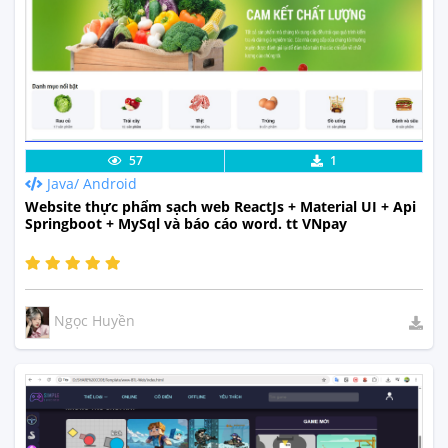
Lưu code
Xem Thực Tế
57
1
Java/ Android
Website thực phẩm sạch web ReactJs + Material UI + Api
Springboot + MySql và báo cáo word. tt VNpay
Ngọc Huyền