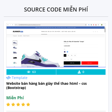
SOURCE CODE MIỄN PHÍ
Lưu code
Xem Thực Tế
63
0
Template
Website bán hàng bán giày thể thao html – css
(Bootstrap)
Miễn Phí