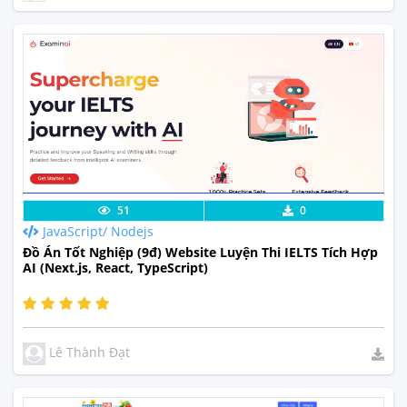
Lưu code
Xem Thực Tế
51
0
JavaScript/ Nodejs
Đồ Án Tốt Nghiệp (9đ) Website Luyện Thi IELTS Tích Hợp
AI (Next.js, React, TypeScript)
Lê Thành Đạt