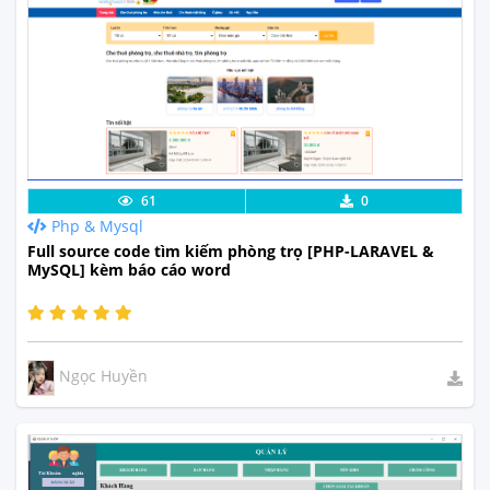
Lưu code
Xem Thực Tế
61
0
Php & Mysql
Full source code tìm kiếm phòng trọ [PHP-LARAVEL &
MySQL] kèm báo cáo word
Ngọc Huyền