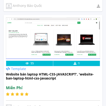
Anthony Bảo Quốc
Lưu code
Xem Thực Tế
55
1
Template
Website bán laptop HTML-CSS-JAVASCRIPT', 'website-
ban-laptop-html-css-javascript
Miễn Phí