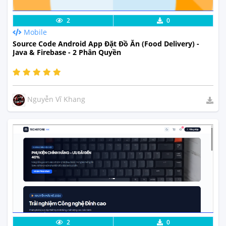
Lưu code
Xem Thực Tế
2
0
Mobile
Source Code Android App Đặt Đồ Ăn (Food Delivery) -
Java & Firebase - 2 Phân Quyền
Nguyễn Vĩ Khang
Lưu code
Xem Thực Tế
2
0