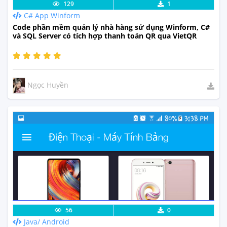
Lưu code
Xem Thực Tế
129
1
C# App Winform
Code phần mềm quản lý nhà hàng sử dụng Winform, C#
và SQL Server có tích hợp thanh toán QR qua VietQR
Ngọc Huyền
Lưu code
Xem Thực Tế
56
0
Java/ Android