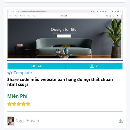
Lưu code
Xem Thực Tế
74
2
Template
Share code mẫu website bán hàng đồ nội thất chuẩn
html css js
Miễn Phí
Ngọc Huyền