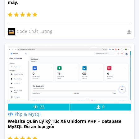
máy.
Code Chất Lượng
Lưu code
Xem Thực Tế
22
0
Php & Mysql
Website Quản Lý Ký Túc Xá Unidorm PHP + Database
MySQL Đồ án loại giỏi