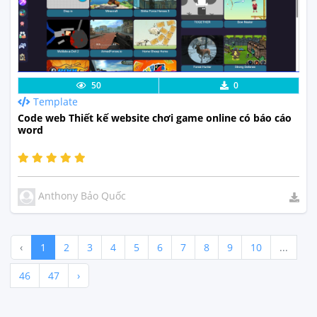
Lưu code
Xem Thực Tế
50
0
Template
Code web Thiết kế website chơi game online có báo cáo
word
Anthony Bảo Quốc
‹
1
2
3
4
5
6
7
8
9
10
...
46
47
›