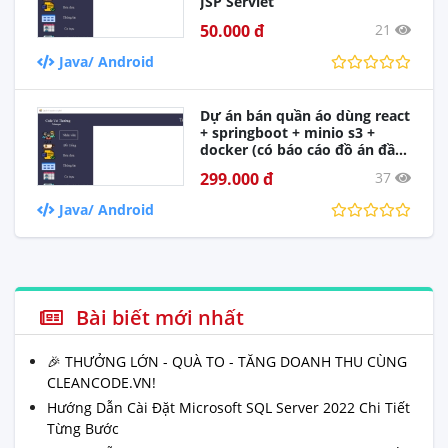
JSP Servlet
50.000 đ
21
Java/ Android
Dự án bán quần áo dùng react
+ springboot + minio s3 +
docker (có báo cáo đồ án đầy
đủ)
299.000 đ
37
Java/ Android
Bài biết mới nhất
🎉 THƯỞNG LỚN - QUÀ TO - TĂNG DOANH THU CÙNG
CLEANCODE.VN!
Hướng Dẫn Cài Đặt Microsoft SQL Server 2022 Chi Tiết
Từng Bước