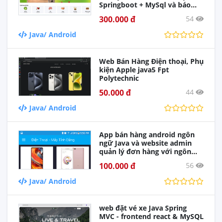
Springboot + MySql và báo
cáo word. tt VNpay
300.000 đ
54
Java/ Android
Web Bán Hàng Điện thoại, Phụ
kiện Apple java5 Fpt
Polytechnic
50.000 đ
44
Java/ Android
App bán hàng android ngôn
ngữ Java và website admin
quản lý đơn hàng với ngôn
ngữ PHP
100.000 đ
56
Java/ Android
web đặt vé xe Java Spring
MVC - frontend react & MySQL