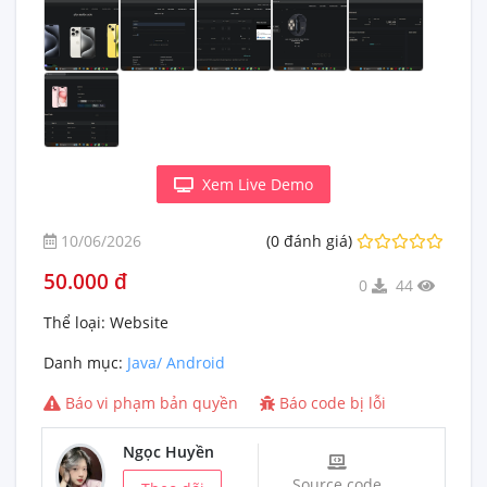
Xem Live Demo
10/06/2026
(0 đánh giá)
50.000 đ
0
44
Thể loại:
Website
Danh mục:
Java/ Android
Báo vi phạm bản quyền
Báo code bị lỗi
Ngọc Huyền
Source code