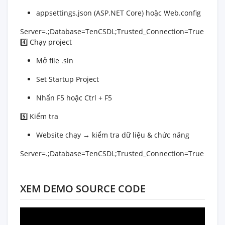
appsettings.json (ASP.NET Core) hoặc Web.config
Server=.;Database=TenCSDL;Trusted_Connection=True
4️⃣ Chạy project
Mở file .sln
Set Startup Project
Nhấn F5 hoặc Ctrl + F5
5️⃣ Kiểm tra
Website chạy → kiểm tra dữ liệu & chức năng
Server=.;Database=TenCSDL;Trusted_Connection=True
XEM DEMO SOURCE CODE