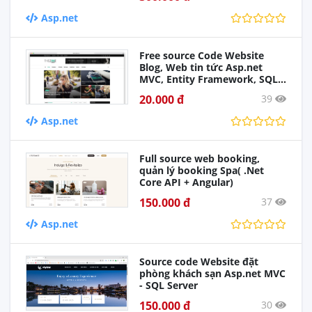
Asp.net
Free source Code Website
Blog, Web tin tức Asp.net
MVC, Entity Framework, SQL
Server
20.000 đ
39
Asp.net
Full source web booking,
quản lý booking Spa( .Net
Core API + Angular)
150.000 đ
37
Asp.net
Source code Website đặt
phòng khách sạn Asp.net MVC
- SQL Server
150.000 đ
30