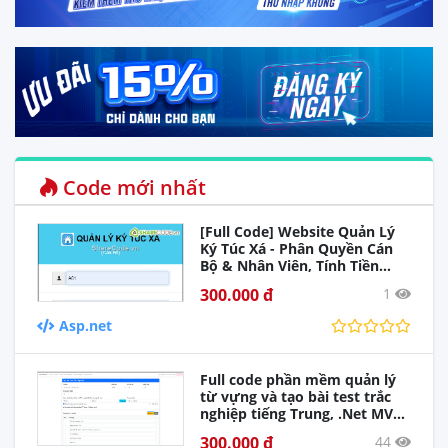
Code mới nhất
[Full Code] Website Quản Lý
Ký Túc Xá - Phân Quyền Cán
Bộ & Nhân Viên, Tính Tiền
Điện Nước, Báo cáo Sự Cố
300.000 đ
1
Asp.net
Full code phần mềm quản lý
từ vựng và tạo bài test trắc
nghiệp tiếng Trung, .Net MVC
+ PostgresSql
300.000 đ
44