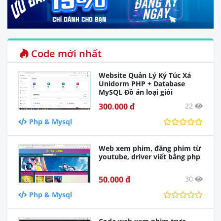
Code mới nhất
Website Quản Lý Ký Túc Xá
Unidorm PHP + Database
MySQL Đồ án loại giỏi
300.000 đ
22
Php & Mysql
Web xem phim, đăng phim từ
youtube, driver viết bằng php
50.000 đ
30
Php & Mysql