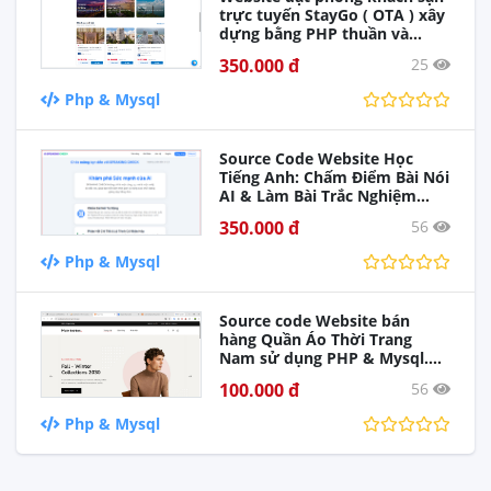
trực tuyến StayGo ( OTA ) xây
dựng bằng PHP thuần và
MySQL, tích hợp đầy đủ thanh
350.000 đ
25
toán VNPay, MoMo, PayOS,
đăng nhập Google, quản trị
Php & Mysql
admin hoàn chỉnh. Phù hợp
làm đồ án môn học hoặc dự
án thực tế.
Source Code Website Học
Tiếng Anh: Chấm Điểm Bài Nói
AI & Làm Bài Trắc Nghiệm
Online
350.000 đ
56
Php & Mysql
Source code Website bán
hàng Quần Áo Thời Trang
Nam sử dụng PHP & Mysql.
Full chức năng giao diện đẹp
100.000 đ
56
Php & Mysql