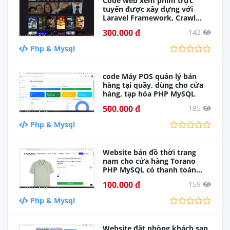
Code web xem phim trực
tuyến được xây dựng với
Laravel Framework, Crawl
Phim về tự động, không cần
300.000 đ
142
đăng phim
Php & Mysql
code Máy POS quản lý bán
hàng tại quầy, dùng cho cửa
hàng, tạp hóa PHP MySQL
500.000 đ
185
Php & Mysql
Website bán đồ thời trang
nam cho cửa hàng Torano
PHP MySQL có thanh toán
vnpay
100.000 đ
159
Php & Mysql
Website đặt phòng khách sạn