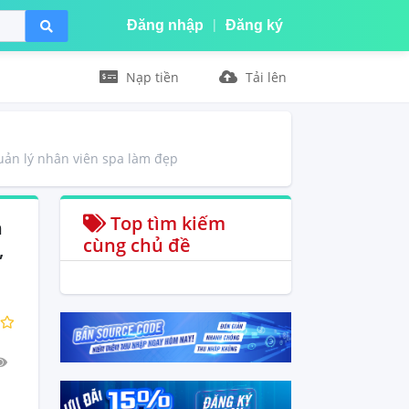
|
Đăng nhập
Đăng ký
Nạp tiền
Tải lên
quản lý nhân viên spa làm đẹp
Top tìm kiếm
n
cùng chủ đề
,