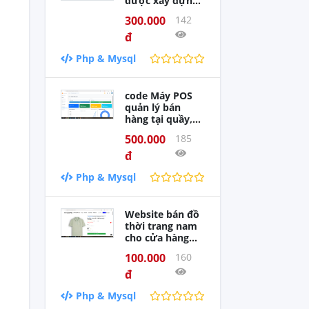
được xây dựng
với Laravel
300.000
142
Framework,
Crawl Phim về
đ
i
tự động, không
Php & Mysql
cần đăng phim
code Máy POS
quản lý bán
hàng tại quầy,
dùng cho cửa
500.000
185
hàng, tạp hóa
PHP MySQL
đ
Php & Mysql
Website bán đồ
thời trang nam
cho cửa hàng
Torano PHP
100.000
160
MySQL có thanh
toán vnpay
đ
Php & Mysql