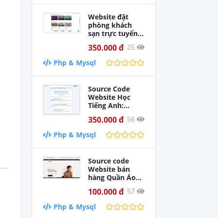
Website đặt
phòng khách
sạn trực tuyến
StayGo ( OTA )
350.000 đ
25
xây dựng bằng
PHP thuần và
Php & Mysql
MySQL, tích hợp
đầy đủ thanh
toán VNPay,
Source Code
MoMo, PayOS,
Website Học
đăng nhập
Tiếng Anh:
Google, quản trị
Chấm Điểm Bài
admin hoàn
350.000 đ
56
Nói AI & Làm
chỉnh. Phù hợp
Bài Trắc Nghiệm
làm đồ án môn
Php & Mysql
Online
học hoặc dự án
thực tế.
Source code
Website bán
hàng Quần Áo
Thời Trang Nam
100.000 đ
57
sử dụng PHP &
Mysql. Full chức
Php & Mysql
năng giao diện