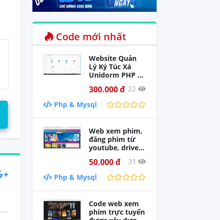
Code mới nhất
Website Quản
Lý Ký Túc Xá
Unidorm PHP +
Database
300.000 đ
22
MySQL Đồ án
loại giỏi
Php & Mysql
Web xem phim,
đăng phim từ
youtube, driver
viết bằng php
50.000 đ
31
Php & Mysql
Code web xem
phim trực tuyến