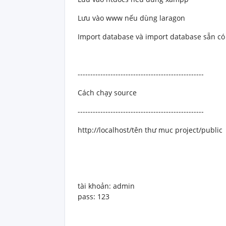
Lưu vào www nếu dùng laragon
Import database và import database sẵn có
--------------------------------------------------
Cách chạy source
--------------------------------------------------
http://localhost/tên thư muc project/public
tài khoản: admin
pass: 123