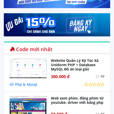
Code mới nhất
Website Quản Lý Ký Túc Xá
Unidorm PHP + Database
MySQL Đồ án loại giỏi
300.000 đ
22
Php & Mysql
Web xem phim, đăng phim từ
youtube, driver viết bằng php
31