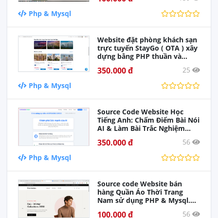
Php & Mysql
Website đặt phòng khách sạn
trực tuyến StayGo ( OTA ) xây
dựng bằng PHP thuần và
MySQL, tích hợp đầy đủ thanh
350.000 đ
25
toán VNPay, MoMo, PayOS,
đăng nhập Google, quản trị
Php & Mysql
admin hoàn chỉnh. Phù hợp
làm đồ án môn học hoặc dự
án thực tế.
Source Code Website Học
Tiếng Anh: Chấm Điểm Bài Nói
AI & Làm Bài Trắc Nghiệm
Online
350.000 đ
56
Php & Mysql
Source code Website bán
hàng Quần Áo Thời Trang
Nam sử dụng PHP & Mysql.
Full chức năng giao diện đẹp
100.000 đ
56