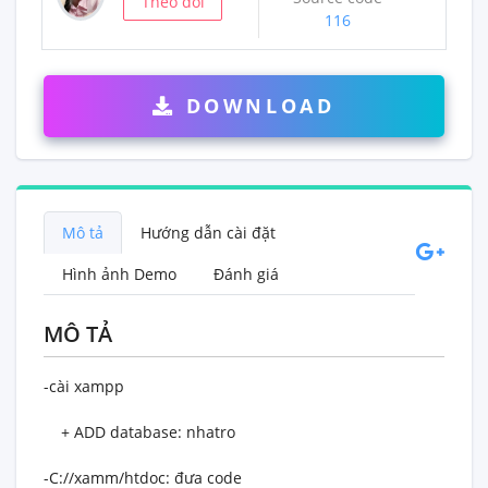
Theo dõi
116
DOWNLOAD
Mô tả
Hướng dẫn cài đặt
Hình ảnh Demo
Đánh giá
MÔ TẢ
-cài xampp
+ ADD database: nhatro
-C://xamm/htdoc: đưa code