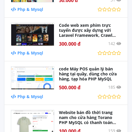
50.000 đ
Php & Mysql
Code web xem phim trực
tuyến được xây dựng với
Laravel Framework, Crawl
Phim về tự động, không cần
300.000 đ
142
đăng phim
Php & Mysql
code Máy POS quản lý bán
hàng tại quầy, dùng cho cửa
hàng, tạp hóa PHP MySQL
500.000 đ
185
Php & Mysql
Website bán đồ thời trang
nam cho cửa hàng Torano
PHP MySQL có thanh toán
vnpay
100.000 đ
159