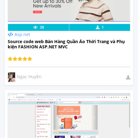
Lưu code
Xem Thực Tế
38
1
Asp.net
Source code web Bán Hàng Quần Áo Thời Trang và Phụ
kiện FASHION ASP.NET MVC
Ngọc Huyền