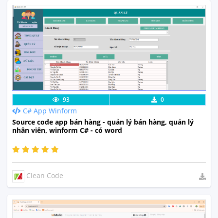
Lưu code
Xem Thực Tế
93
0
C# App Winform
Source code app bán hàng - quản lý bán hàng, quản lý
nhân viên, winform C# - có word
Clean Code