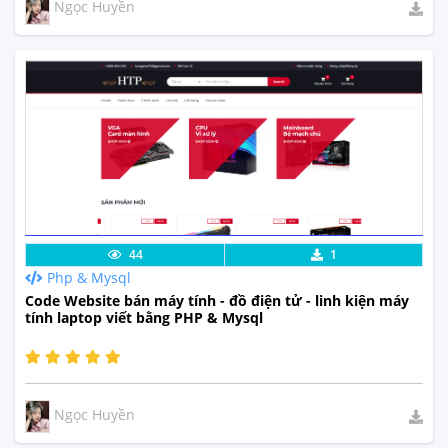
Ngọc Huyền
Lưu code
Xem Thực Tế
44
1
Php & Mysql
Code Website bán máy tính - đồ điện tử - linh kiện máy
tính laptop viết bằng PHP & Mysql
Ngọc Huyền