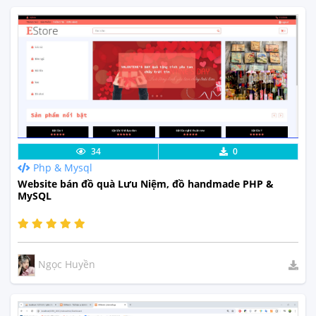
Lưu code
Xem Thực Tế
34
0
Php & Mysql
Website bán đồ quà Lưu Niệm, đồ handmade PHP &
MySQL
Ngọc Huyền