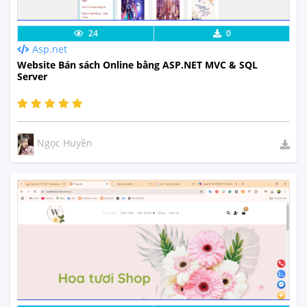
Lưu code
Xem Thực Tế
24
0
Asp.net
Website Bán sách Online bằng ASP.NET MVC & SQL
Server
Ngọc Huyền