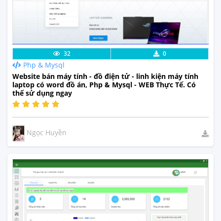
Lưu code
Xem Thực Tế
32
0
Php & Mysql
Website bán máy tính - đồ điện tử - linh kiện máy tính
laptop có word đồ án, Php & Mysql - WEB Thực Tế. Có
thể sử dụng ngay
Ngọc Huyền