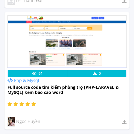
Lê Thành Đạt
Lưu code
Xem Thực Tế
61
0
Php & Mysql
Full source code tìm kiếm phòng trọ [PHP-LARAVEL &
MySQL] kèm báo cáo word
Ngọc Huyền