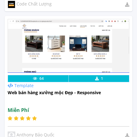
Code Chất Lượng
Lưu code
Xem Thực Tế
64
1
Template
Web bán hàng xưởng mộc Đẹp - Responsive
Miễn Phí
Anthony Bảo Quốc