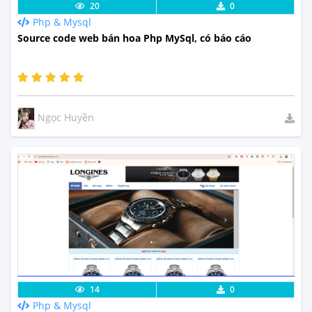
Lưu code
Xem Thực Tế
20
0
Php & Mysql
Source code web bán hoa Php MySql, có báo cáo
Ngọc Huyền
Lưu code
Xem Thực Tế
14
0
Php & Mysql