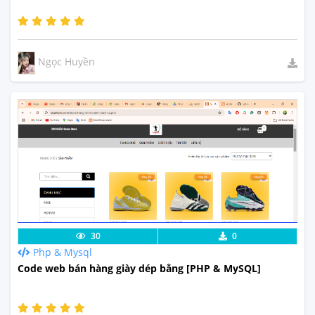
Ngọc Huyền
Lưu code
Xem Thực Tế
30
0
Php & Mysql
Code web bán hàng giày dép bằng [PHP & MySQL]