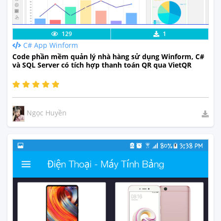
Lưu code
Xem Thực Tế
129
1
C# App Winform
Code phần mềm quản lý nhà hàng sử dụng Winform, C#
và SQL Server có tích hợp thanh toán QR qua VietQR
Ngọc Huyền