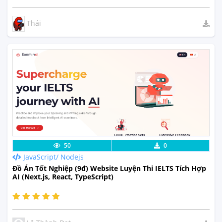
Thái
Lưu code
Xem Thực Tế
50
0
JavaScript/ Nodejs
Đồ Án Tốt Nghiệp (9đ) Website Luyện Thi IELTS Tích Hợp
AI (Next.js, React, TypeScript)