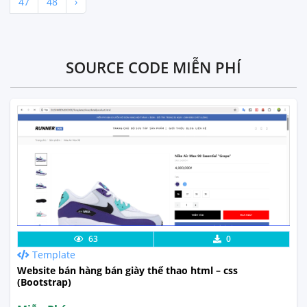
47
48
›
SOURCE CODE MIỄN PHÍ
Lưu code
Xem Thực Tế
63
0
Template
Website bán hàng bán giày thể thao html – css
(Bootstrap)