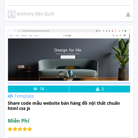
Anthony Bảo Quốc
Lưu code
Xem Thực Tế
74
2
Template
Share code mẫu website bán hàng đồ nội thất chuẩn
html css js
Miễn Phí