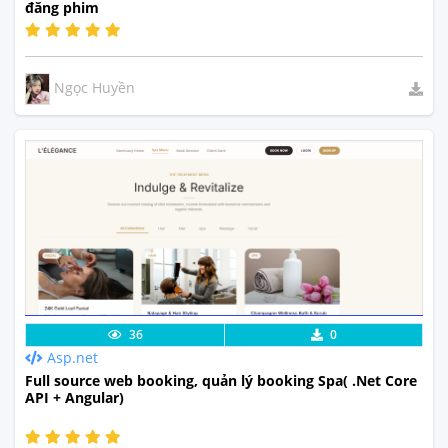
đăng phim
Ngọc Huyền
Lưu code
Xem Thực Tế
36
0
Asp.net
Full source web booking, quản lý booking Spa( .Net Core
API + Angular)