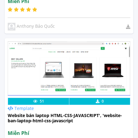
Miễn Phí
Anthony Bảo Quốc
Lưu code
Xem Thực Tế
51
0
Template
Website bán laptop HTML-CSS-JAVASCRIPT', 'website-
ban-laptop-html-css-javascript
Miễn Phí