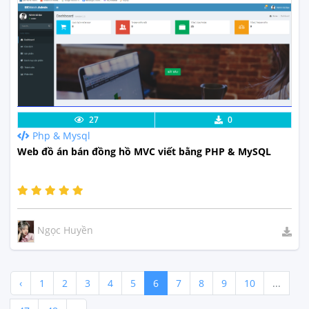
Lưu code
Xem Thực Tế
27
0
Php & Mysql
Web đồ án bán đồng hồ MVC viết bằng PHP & MySQL
Ngọc Huyền
‹
1
2
3
4
5
6
7
8
9
10
...