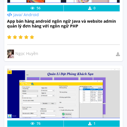
Lưu code
Xem Thực Tế
56
0
Java/ Android
App bán hàng android ngôn ngữ Java và website admin
quản lý đơn hàng với ngôn ngữ PHP
Ngọc Huyền
Lưu code
Xem Thực Tế
76
1