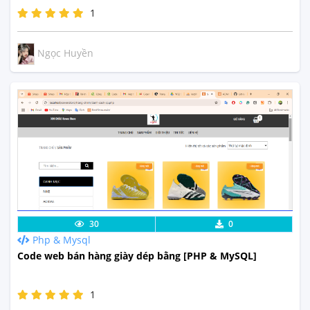
1
Ngọc Huyền
Lưu code
Xem Thực Tế
30
0
Php & Mysql
Code web bán hàng giày dép bằng [PHP & MySQL]
1