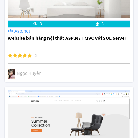
Lưu code
Xem Thực Tế
31
3
Asp.net
Website bán hàng nội thất ASP.NET MVC với SQL Server
3
Ngọc Huyền