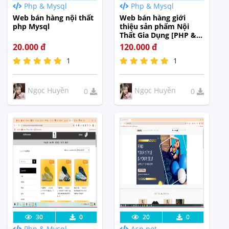
Php & Mysql
Php & Mysql
Tế
Tế
Web bán hàng nội thất
Web bán hàng giới
php Mysql
thiệu sản phẩm Nội
Thất Gia Dụng [PHP &
MYSQL]
20.000 đ
120.000 đ
1
1
Ngọc Huyền
Ngọc Huyền
0
0
Lưu code
Xem Thực
Lưu code
Xem Thực
30
0
20
0
Php & Mysql
Asp.net