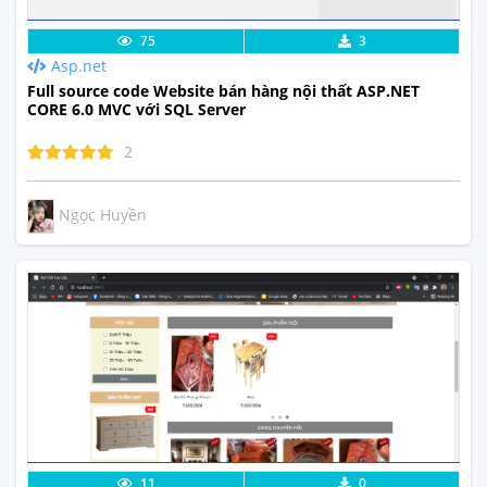
Lưu code
Xem Thực Tế
75
3
Asp.net
Full source code Website bán hàng nội thất ASP.NET
CORE 6.0 MVC với SQL Server
2
Ngọc Huyền
Lưu code
Xem Thực Tế
11
0