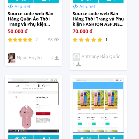
Asp.net
Asp.net
Tế
Tế
Source code web Bán
Source code web Bán
Hàng Quần Áo Thời
Hàng Thời Trang và Phụ
Trang và Phụ kiện
kiện FASHION ASP.NET
FASHION ASP.NET MVC
MVC có thanh toán
50.000 đ
70.000 đ
online vnpay
2
38
1
Anthony Bảo Quốc
Ngọc Huyền
1
1
Lưu code
Xem Thực
Lưu code
Xem Thực
67
1
54
0