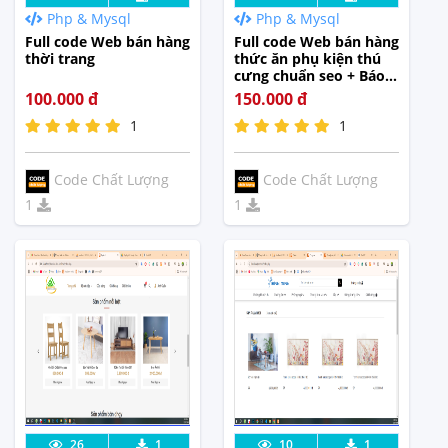
Php & Mysql
Php & Mysql
Tế
Tế
Full code Web bán hàng
Full code Web bán hàng
thời trang
thức ăn phụ kiện thú
cưng chuẩn seo + Báo
cáo
100.000 đ
150.000 đ
1
1
Code Chất Lượng
Code Chất Lượng
1
1
Lưu code
Xem Thực
Lưu code
Xem Thực
26
1
10
1