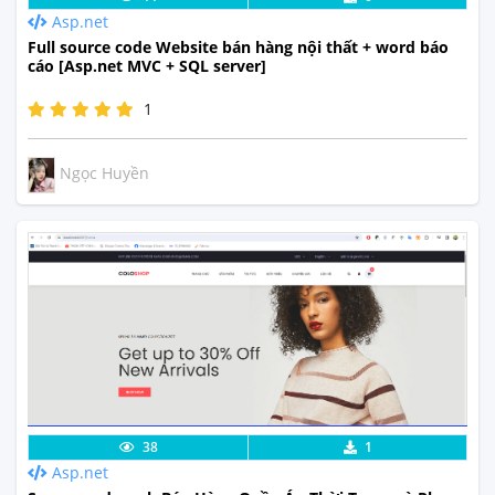
Asp.net
Full source code Website bán hàng nội thất + word báo
cáo [Asp.net MVC + SQL server]
1
Ngọc Huyền
Lưu code
Xem Thực Tế
38
1
Asp.net