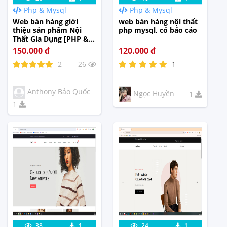
Php & Mysql
Php & Mysql
Tế
Tế
Web bán hàng giới
web bán hàng nội thất
thiệu sản phẩm Nội
php mysql, có báo cáo
Thất Gia Dụng [PHP &
MYSQL]
150.000 đ
120.000 đ
2
26
1
Anthony Bảo Quốc
Ngọc Huyền
1
1
Lưu code
Xem Thực
Lưu code
Xem Thực
38
1
24
1