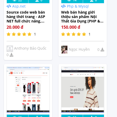
Lưu code
Xem Thực
Lưu code
Xem Thực
22
0
14
0
Asp.net
Php & Mysql
Tế
Tế
Source code web bán
Web bán hàng giới
hàng thời trang - ASP
thiệu sản phẩm Nội
NET full chức năng,
Thất Gia Dụng [PHP &
giao diện đẹp
MYSQL] có word báo
20.000 đ
150.000 đ
cáo
1
1
Anthony Bảo Quốc
Ngọc Huyền
0
0