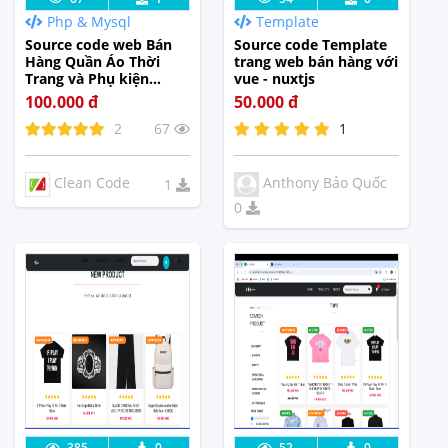
Php & Mysql
Template
Tế
Tế
Source code web Bán
Source code Template
Hàng Quần Áo Thời
trang web bán hàng với
Trang và Phụ kiện
vue - nuxtjs
FASHION Php Mysql
100.000 đ
50.000 đ
2
67
1
Clean Code
Anthony Bảo Quốc
1
0
Lưu code
Xem Thực
Lưu code
Xem Thực
385
0
52
0