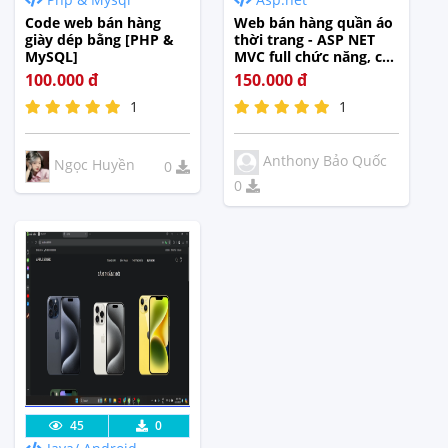
Tế
Tế
Code web bán hàng
Web bán hàng quần áo
giày dép bằng [PHP &
thời trang - ASP NET
MySQL]
MVC full chức năng, có
báo cáo
100.000 đ
150.000 đ
1
1
Anthony Bảo Quốc
Ngọc Huyền
0
0
Lưu code
Xem Thực
45
0