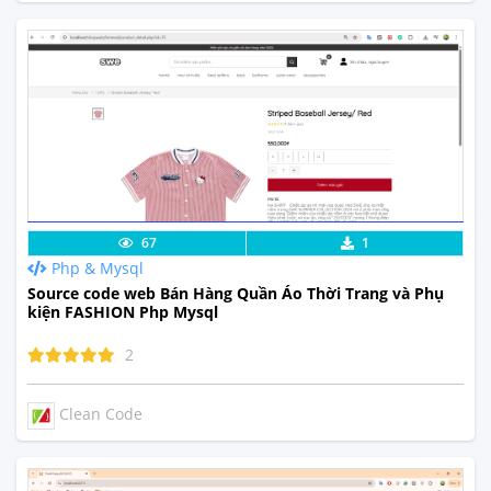
Lưu code
Xem Thực Tế
67
1
Php & Mysql
Source code web Bán Hàng Quần Áo Thời Trang và Phụ
kiện FASHION Php Mysql
2
Clean Code