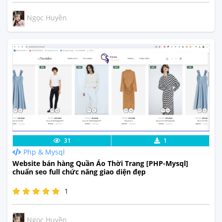
Ngọc Huyền
Lưu code
Xem Thực Tế
31
1
Php & Mysql
Website bán hàng Quần Áo Thời Trang [PHP-Mysql]
chuẩn seo full chức năng giao diện đẹp
1
Ngọc Huyền