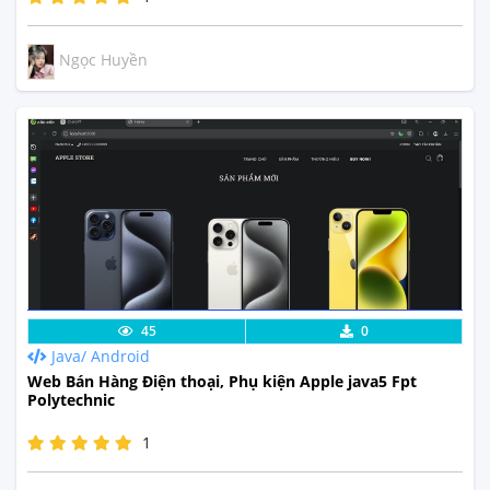
Ngọc Huyền
Lưu code
Xem Thực Tế
45
0
Java/ Android
Web Bán Hàng Điện thoại, Phụ kiện Apple java5 Fpt
Polytechnic
1