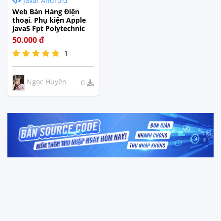
Java/ Android
Tế
Web Bán Hàng Điện
thoại, Phụ kiện Apple
java5 Fpt Polytechnic
50.000 đ
1
Ngọc Huyền
0