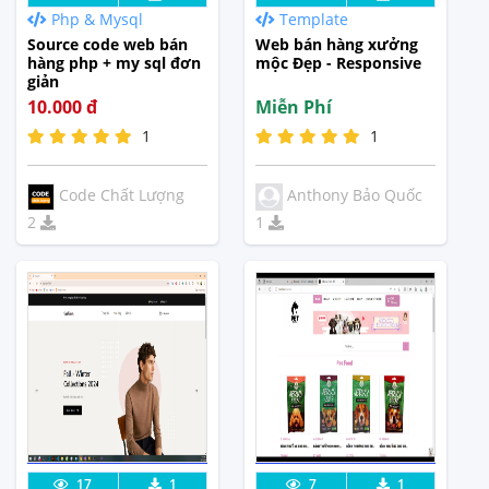
Php & Mysql
Template
Tế
Tế
Source code web bán
Web bán hàng xưởng
hàng php + my sql đơn
mộc Đẹp - Responsive
giản
10.000 đ
Miễn Phí
1
1
Code Chất Lượng
Anthony Bảo Quốc
2
1
Lưu code
Xem Thực
Lưu code
Xem Thực
17
1
7
1