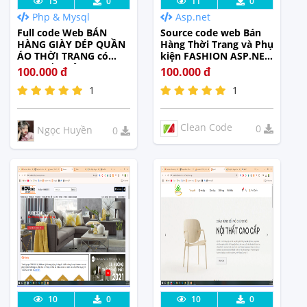
Lưu code
Xem Thực
Lưu code
Xem Thực
15
0
11
0
Php & Mysql
Asp.net
Tế
Tế
Full code Web BÁN
Source code web Bán
HÀNG GIÀY DÉP QUẦN
Hàng Thời Trang và Phụ
ÁO THỜI TRANG có
kiện FASHION ASP.NET
Word đầy đủ chức năng
MVC
100.000 đ
100.000 đ
giao diện đẹp sử dụng
1
1
PHP + MySql
Clean Code
0
Ngọc Huyền
0
Lưu code
Xem Thực
Lưu code
Xem Thực
10
0
10
0