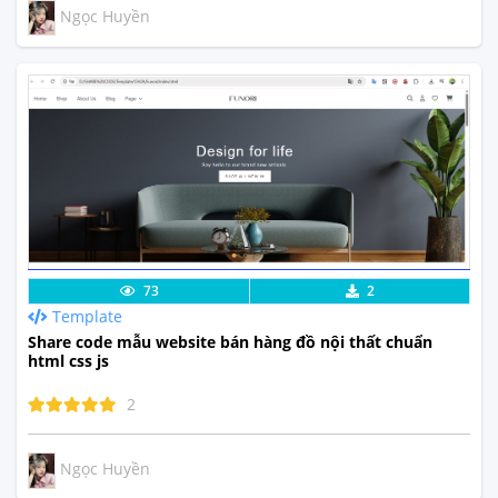
Ngọc Huyền
Lưu code
Xem Thực Tế
73
2
Template
Share code mẫu website bán hàng đồ nội thất chuẩn
html css js
2
Ngọc Huyền