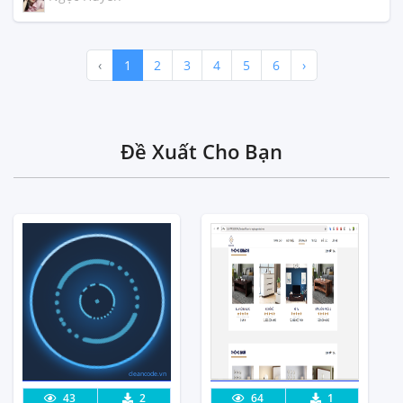
‹
1
2
3
4
5
6
›
Đề Xuất Cho Bạn
cleancode.vn
Lưu code
Xem Thực
Lưu code
Xem Thực
43
2
64
1