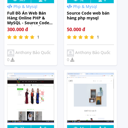
Php & Mysql
Php & Mysql
Tế
Tế
Full Đồ Án Web Bán
Source Code web bán
Hàng Online PHP &
hàng php mysql
MySQL - Source Code
Web Bán Quần Áo
300.000 đ
50.000 đ
Localbrand
1
1
Anthony Bảo Quốc
Anthony Bảo Quốc
0
0