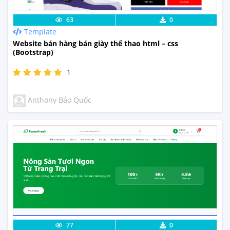
Lưu code
Xem Thực Tế
63
0
Template
Website bán hàng bán giày thể thao html – css
(Bootstrap)
1
Anthony Bảo Quốc
Lưu code
Xem Thực Tế
77
0