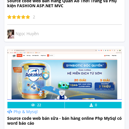
Source code web Bán Hàng Quần Áo Thời Trang và Phụ
kiện FASHION ASP.NET MVC
2
Ngọc Huyền
Lưu code
Xem Thực Tế
22
0
Php & Mysql
Source code web bán sữa - bán hàng online Php MySql có
word báo cáo