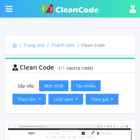
Trang chủ
Thành viên
Clean Code
Clean Code
(
11
source code)
Sắp xếp
Mới nhất
Tải nhiều
Theo tên
Lượt xem
Theo giá