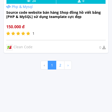
Chi Tiết
Xem Thực Tế
24
0
Php & Mysql
Source code website bán hàng Shop đồng hồ viết bằng
[PHP & MySQL] sử dụng teamplate cực đẹp
150.000 đ
1
Clean Code
0
‹
1
2
›