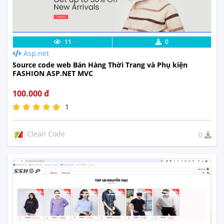
Chi Tiết
Xem Thực Tế
11
0
Asp.net
Source code web Bán Hàng Thời Trang và Phụ kiện
FASHION ASP.NET MVC
100.000 đ
1
Clean Code
0