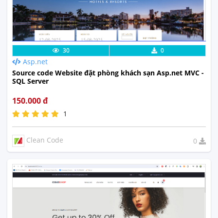
Chi Tiết
Xem Thực Tế
30
0
Asp.net
Source code Website đặt phòng khách sạn Asp.net MVC -
SQL Server
150.000 đ
1
Clean Code
0