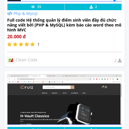
Chi Tiết
Xem Thực Tế
35
2
Php & Mysql
Full code Hệ thống quản lý điểm sinh viên đầy đủ chức
năng viết bởi [PHP & MySQL] kèm báo cáo word theo mô
hình MVC
20.000 đ
1
Clean Code
2