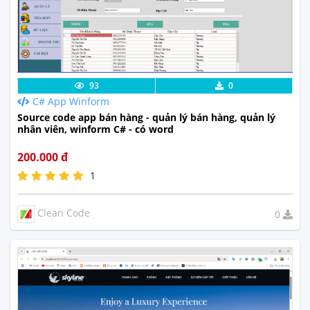
Chi Tiết
Xem Thực Tế
93
0
C# App Winform
Source code app bán hàng - quản lý bán hàng, quản lý
nhân viên, winform C# - có word
200.000 đ
1
Clean Code
0