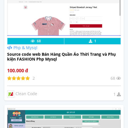
Chi Tiết
Xem Thực Tế
68
1
Php & Mysql
Source code web Bán Hàng Quần Áo Thời Trang và Phụ
kiện FASHION Php Mysql
100.000 đ
2
68
Clean Code
1