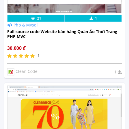
Chi Tiết
Xem Thực Tế
21
1
Php & Mysql
Full source code Website bán hàng Quần Áo Thời Trang
PHP MVC
30.000 đ
1
Clean Code
1